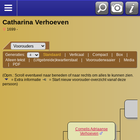
Catharina Verhoeven
1699 -
Generaties:
Standaard
|
Verticaal
|
Compact
|
Box
|
Alleen tekst
|
(Uitgebreide)kwartierstaat
|
Voorouderwaaier
|
Media
|
PDF
(Opm.: Scroll eventueel naar beneden of naar rechts om alles te kunnen zien.
= Extra informatie
= Start nieuw voorouder-overzicht vanaf deze
persoon)
Cornelis Adriaanse
Verhoeven