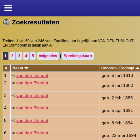
Zoekresultaten
Treffers 1 t/m 50 van 246 voor Familienaam is gelijk aan VAN DEN ELSHOUT
EN Stamboom is gelijk aan All
1
2
3
4
5
Volgende»
|
Spreidingskaart
#
Naam
Geboren / Gedoopt
1
van den Elshout
geb. 6 mrt 1813
2
van den Elshout
geb. 6 mrt 1860
3
van den Elshout
geb. 2 feb 1885
4
van den Elshout
geb. 5 apr 1891
5
van den Elshout
geb. 8 feb 1894
6
van den Elshout
geb. 22 mei 1894