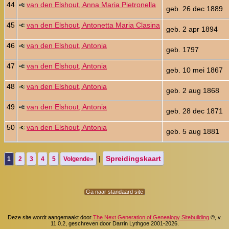
44
van den Elshout, Anna Maria Pietronella
geb. 26 dec 1889
45
van den Elshout, Antonetta Maria Clasina
geb. 2 apr 1894
46
van den Elshout, Antonia
geb. 1797
47
van den Elshout, Antonia
geb. 10 mei 1867
48
van den Elshout, Antonia
geb. 2 aug 1868
49
van den Elshout, Antonia
geb. 28 dec 1871
50
van den Elshout, Antonia
geb. 5 aug 1881
|
Spreidingskaart
1
2
3
4
5
Volgende»
Ga naar standaard site
Deze site wordt aangemaakt door
The Next Generation of Genealogy Sitebuilding
©, v.
11.0.2, geschreven door Darrin Lythgoe 2001-2026.