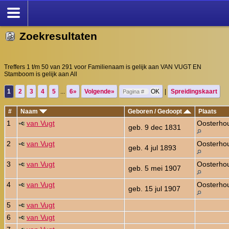
Zoekresultaten
Treffers 1 t/m 50 van 291 voor Familienaam is gelijk aan VAN VUGT EN
Stamboom is gelijk aan All
1
2
3
4
5
...
6»
Volgende»
|
Spreidingskaart
#
Naam
Geboren / Gedoopt
Plaats
1
van Vugt
Oosterho
geb. 9 dec 1831
2
van Vugt
Oosterho
geb. 4 jul 1893
3
van Vugt
Oosterho
geb. 5 mei 1907
4
van Vugt
Oosterho
geb. 15 jul 1907
5
van Vugt
6
van Vugt