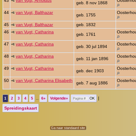
43
van Vugt, Arnoldus
Oosterho
geb. 8 nov 1868
44
van Vugt, Balthazar
Oosterho
geb. 1755
45
van Vugt, Balthazar
geb. 1832
46
van Vugt, Catharina
Oosterho
geb. 1761
47
van Vugt, Catharina
Oosterho
geb. 30 jul 1894
48
van Vugt, Catharina
Oosterho
geb. 11 jan 1896
49
van Vugt, Catharina
Oosterho
geb. dec 1903
50
van Vugt, Catharina Elisabeth
Oosterho
geb. 7 aug 1886
|
1
2
3
4
5
...
6»
Volgende»
Spreidingskaart
Ga naar standaard site