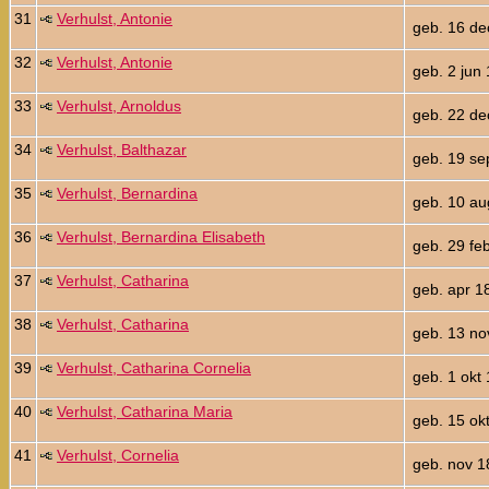
31
Verhulst, Antonie
geb. 16 de
32
Verhulst, Antonie
geb. 2 jun
33
Verhulst, Arnoldus
geb. 22 de
34
Verhulst, Balthazar
geb. 19 se
35
Verhulst, Bernardina
geb. 10 au
36
Verhulst, Bernardina Elisabeth
geb. 29 fe
37
Verhulst, Catharina
geb. apr 1
38
Verhulst, Catharina
geb. 13 no
39
Verhulst, Catharina Cornelia
geb. 1 okt
40
Verhulst, Catharina Maria
geb. 15 ok
41
Verhulst, Cornelia
geb. nov 1