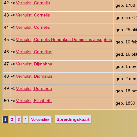
42
Verhulst, Cornelis
geb. 1788
43
Verhulst, Cornelis
geb. 5 okt
44
Verhulst, Cornelis
geb. 25 ok
45
Verhulst, Cornelis Hendrikus Dominicus Josephus
geb. 10 fe
46
Verhulst, Cornelius
ged. 16 ok
47
Verhulst, Dijmphna
geb. 1 nov
48
Verhulst, Dionijsius
geb. 2 dec
49
Verhulst, Dorothea
geb. 18 no
50
Verhulst, Elisabeth
geb. 1859
|
Spreidingskaart
1
2
3
4
Volgende»