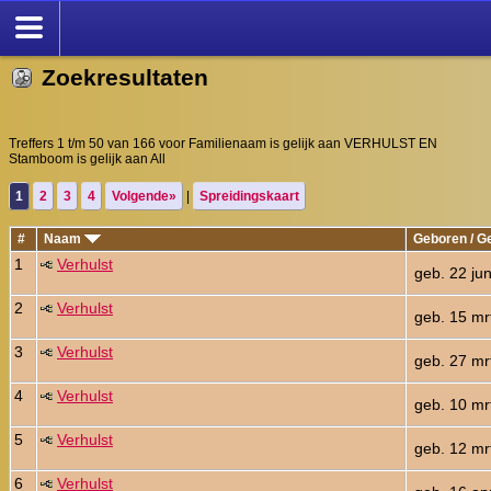
Zoekresultaten
Treffers 1 t/m 50 van 166 voor Familienaam is gelijk aan VERHULST EN
Stamboom is gelijk aan All
1
2
3
4
Volgende»
|
Spreidingskaart
#
Naam
Geboren / G
1
Verhulst
geb. 22 ju
2
Verhulst
geb. 15 mr
3
Verhulst
geb. 27 mr
4
Verhulst
geb. 10 mr
5
Verhulst
geb. 12 mr
6
Verhulst