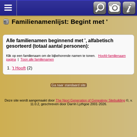
Familienamenlijst: Begint met '
Alle familienamen beginnend met ', alfabetisch
gesorteerd (totaal aantal personen):
Klik op een familienaam om de bijbehorende namen te tonen.
Hoofd-familienaam
pagina
|
Toon alle familienamen
1.
't Hooft
(2)
Ga naar standaard site
Deze site wordt aangemaakt door
The Next Generation of Genealogy Sitebuilding
©, v.
11.0.2, geschreven door Darrin Lythgoe 2001-2026.