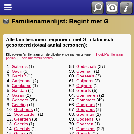
Familienamenlijst: Begint met G
Alle familienamen beginnend met G, alfabetisch
gesorteerd (totaal aantal personen):
Klik op een familienaam om de bijbehorende namen te tonen.
Hoofd-familienaam
pagina
|
Toon alle familienamen
1.
Gabriels
(1)
58.
Godschalk
(37)
2.
Gadri
(5)
59.
Goeman
(1)
3.
Garda?
(1)
60.
Goeseels
(2)
4.
Garjeanne
(2)
61.
Goijaarts
(2)
5.
Garskamp
(1)
62.
Goijaers
(1)
6.
Gaudau
(1)
63.
Goijarts
(6)
7.
Gazan
(2)
64.
Gommeren
(2)
8.
Geboers
(25)
65.
Gommers
(49)
9.
Gedding
(1)
66.
Gooijaars
(7)
10.
Geeboers
(1)
67.
Gooijaers
(3)
11.
Geeraerden
(1)
68.
Goorman
(2)
12.
Geerden
(3)
69.
Goosens
(6)
13.
Geerits
(1)
70.
Goossen
(1)
14.
Geerlofs
(1)
71.
Goossens
(22)
15.
Geers
(2)
72.
Gorisdr.
(1)