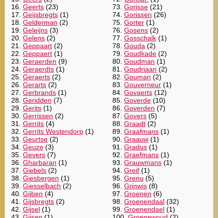
16.
Geerts
(23)
73.
Gorisse
(21)
17.
Geijsbregts
(1)
74.
Gorissen
(26)
18.
Gelderman
(2)
75.
Gorter
(1)
19.
Geleijns
(3)
76.
Gosens
(2)
20.
Gelens
(2)
77.
Gosschalk
(1)
21.
Geppaart
(2)
78.
Gouda
(2)
22.
Geppaert
(1)
79.
Goudkade
(2)
23.
Geraerden
(9)
80.
Goudman
(1)
24.
Geraerdts
(1)
81.
Goudriaan
(2)
25.
Geraerts
(2)
82.
Gouman
(2)
26.
Gerarts
(2)
83.
Gouverneur
(1)
27.
Gerbrands
(1)
84.
Govaerts
(12)
28.
Geridden
(7)
85.
Goverde
(10)
29.
Gerits
(1)
86.
Goverden
(7)
30.
Gerrissen
(2)
87.
Govers
(5)
31.
Gerrits
(4)
88.
Graadt
(2)
32.
Gerrits Westendorp
(1)
89.
Graafmans
(1)
33.
Geurtse
(2)
90.
Graauw
(1)
34.
Geuze
(3)
91.
Gradus
(1)
35.
Gevers
(7)
92.
Graefmans
(1)
36.
Gharbaran
(1)
93.
Grauwmans
(1)
37.
Giebels
(2)
94.
Greif
(1)
38.
Giesbergen
(1)
95.
Grenu
(5)
39.
Giesselbach
(2)
96.
Grinwis
(8)
40.
Gijben
(4)
97.
Groenen
(6)
41.
Gijsbregts
(2)
98.
Groenendaal
(32)
42.
Gijsel
(1)
99.
Groenendael
(1)
43.
Gijsen
(1)
100.
Groenewoud
(2)