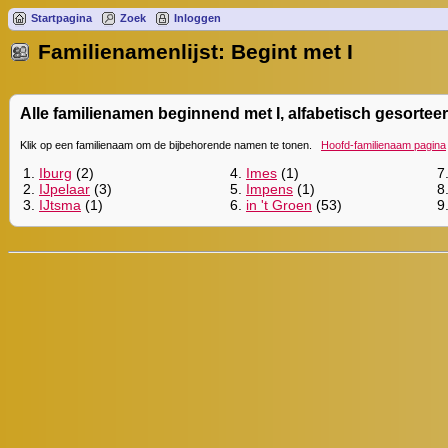
Startpagina
Zoek
Inloggen
Familienamenlijst: Begint met I
Alle familienamen beginnend met I, alfabetisch gesorteer
Klik op een familienaam om de bijbehorende namen te tonen.
Hoofd-familienaam pagina
1.
Iburg
(2)
4.
Imes
(1)
7
2.
IJpelaar
(3)
5.
Impens
(1)
8
3.
IJtsma
(1)
6.
in 't Groen
(53)
9