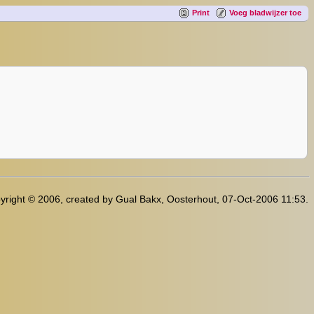
Print
Voeg bladwijzer toe
yright © 2006, created by Gual Bakx, Oosterhout, 07-Oct-2006 11:53.