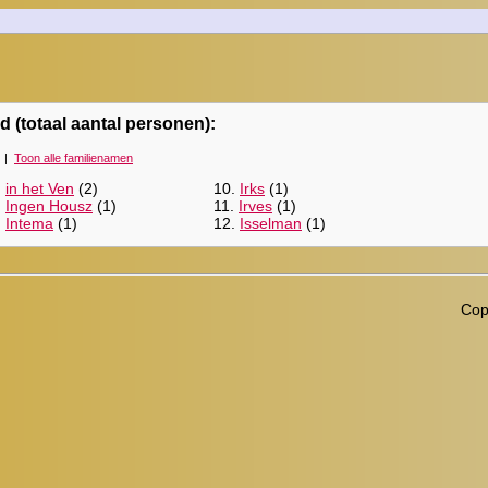
d (totaal aantal personen):
|
Toon alle familienamen
.
in het Ven
(2)
10.
Irks
(1)
.
Ingen Housz
(1)
11.
Irves
(1)
.
Intema
(1)
12.
Isselman
(1)
Cop