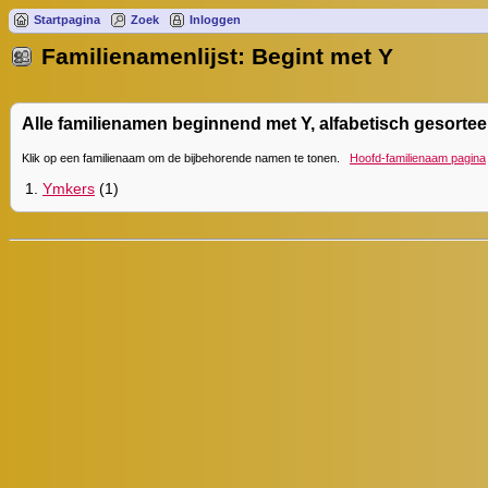
Startpagina
Zoek
Inloggen
Familienamenlijst: Begint met Y
Alle familienamen beginnend met Y, alfabetisch gesorteer
Klik op een familienaam om de bijbehorende namen te tonen.
Hoofd-familienaam pagina
1.
Ymkers
(1)