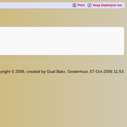
Print
Voeg bladwijzer toe
yright © 2006, created by Gual Bakx, Oosterhout, 07-Oct-2006 11:53.