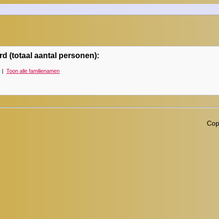
d (totaal aantal personen):
|
Toon alle familienamen
Cop